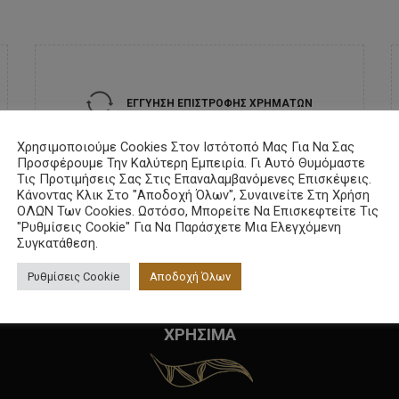
ΕΓΓΥΗΣΗ ΕΠΙΣΤΡΟΦΗΣ ΧΡΗΜΑΤΩΝ
Χρησιμοποιούμε Cookies Στον Ιστότοπό Μας Για Να Σας
Προσφέρουμε Την Καλύτερη Εμπειρία. Γι Αυτό Θυμόμαστε
Τις Προτιμήσεις Σας Στις Επαναλαμβανόμενες Επισκέψεις.
Κάνοντας Κλικ Στο "Αποδοχή Όλων", Συναινείτε Στη Χρήση
ΟΛΩΝ Των Cookies. Ωστόσο, Μπορείτε Να Επισκεφτείτε Τις
"Ρυθμίσεις Cookie" Για Να Παράσχετε Μια Ελεγχόμενη
Συγκατάθεση.
Ρυθμίσεις Cookie
Αποδοχή Όλων
Ενημερωθείτε Για Την Πολιτική Και Τις Υπηρεσίες Μας!
ΧΡΗΣΙΜΑ