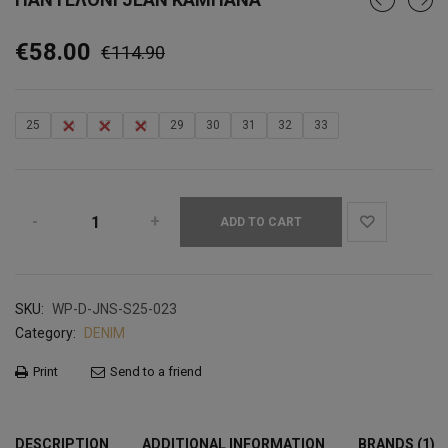
Original
Current
€
58.00
€
114.90
price
price
was:
is:
25
26
27
28
29
30
31
32
33
€114.90.
€58.00.
ADD TO CART
SKU:
WP-D-JNS-S25-023
Category:
DENIM
Print
Send to a friend
DESCRIPTION
ADDITIONAL INFORMATION
BRANDS (1)