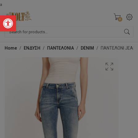
a
Ανοίξτε τη γραμμή εργαλείων
0
Products
search
Home
/
ΕΝΔΥΣΗ
/
ΠΑΝΤΕΛΟΝΙΑ
/
DENIM
/
ΠΑΝΤΕΛΟΝΙ JEAN