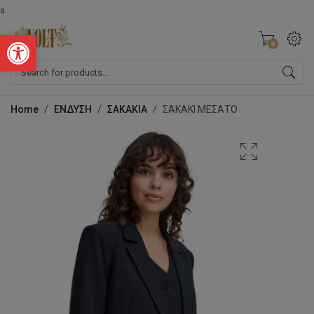
a
Ανοίξτε τη γραμμή εργαλείων
0
Products
search
Home
/
ΕΝΔΥΣΗ
/
ΣΑΚΑΚΙΑ
/
ΣΑΚΑΚΙ ΜΕΣΑΤΟ