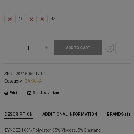
34
36
38
40
42
ADD TO CART
SKU:
20615050-BLUE
Category:
ΣΑΚΑΚΙΑ
Print
Send to a friend
DESCRIPTION
ADDITIONAL INFORMATION
BRANDS (1)
ΣΥΝΘΕΣΗ 60% Polyester, 35% Viscose, 5% Elastane