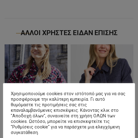
ΑΛΛΟΙ ΧΡΗΣΤΕΣ ΕΙΔΑΝ ΕΠΙΣΗΣ
Χρησιμοποιούμε cookies στον ιστότοπό μας για να σας
προσφέρουμε την καλύτερη εμπειρία. Γι αυτό
θυμόμαστε τις προτιμήσεις σας στις
επαναλαμβανόμενες επισκέψεις. Κάνοντας κλικ στο
ΜΠΟΥΦΑΝ ΚΑΠΙΤΟΝΕ
ΠΑΛΤΟ-JACKET ΜΠΟΥΚΛΕ
"Αποδοχή όλων", συναινείτε στη χρήση ΟΛΩΝ των
Original
Current
€
59.95
€
55.00
cookies. Ωστόσο, μπορείτε να επισκεφτείτε τις
€
109.95
"Ρυθμίσεις cookie" για να παράσχετε μια ελεγχόμενη
price
price
συγκατάθεση.
SELECT OPTIONS
SELECT OPTIONS
was:
is: