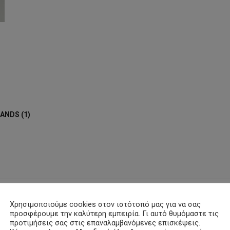
ANDS (1)
ΑΛΛΟΙ ΧΡΗΣΤΕΣ ΕΙΔΑΝ ΕΠΙΣΗΣ
Χρησιμοποιούμε cookies στον ιστότοπό μας για να σας
προσφέρουμε την καλύτερη εμπειρία. Γι αυτό θυμόμαστε τις
προτιμήσεις σας στις επαναλαμβανόμενες επισκέψεις.