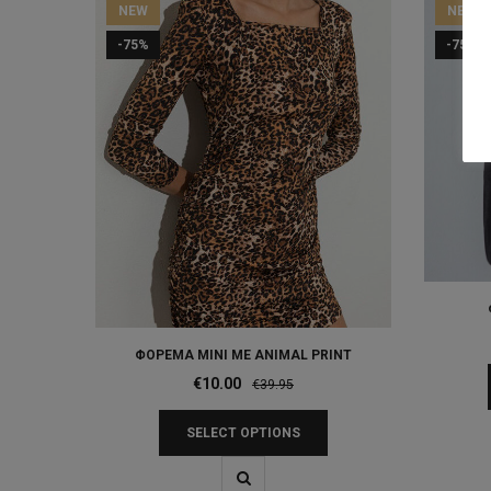
NEW
NEW
-75%
-75%
ΦΟΡΕΜΑ ΜΙΝΙ ΜΕ ANIMAL PRINT
Original
Current
€
10.00
€
39.95
price
price
SELECT OPTIONS
was:
is:
€39.95.
€10.00.