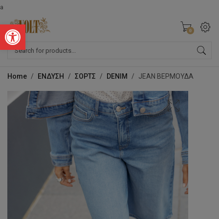
a
Ανοίξτε τη γραμμή εργαλείων
0
Products
search
Home
/
ΕΝΔΥΣΗ
/
ΣΟΡΤΣ
/
DENIM
/
JEAN ΒΕΡΜΟΥΔΑ