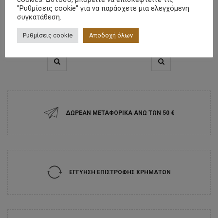
"Ρυθμίσεις cookie" για να παράσχετε μια ελεγχόμενη
JEAN ΒΕΡΜΟΥΔΑ
JEAN ΒΕΡΜΟΥΔΑ
συγκατάθεση.
€
69.95
€
69.95
Ρυθμίσεις cookie
Αποδοχή όλων
SELECT OPTIONS
SELECT OPTIONS
ΔΩΡΕΑΝ ΜΕΤΑΦΟΡΙΚΑ ΑΝΩ ΤΩΝ 50 ‎€
ΕΓΓΥΗΣΗ ΕΠΙΣΤΡΟΦΗΣ ΧΡΗΜΑΤΩΝ