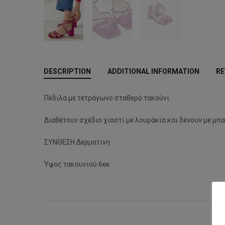
DESCRIPTION
ADDITIONAL INFORMATION
RE
Πέδιλα με τετράγωνο σταθερό τακούνι.
Διαθέτουν σχέδιο χιαστί με λουράκια και δένουν με μπ
ΣΥΝΘΕΣΗ Δερματίνη
Ύψος τακουνιού 6εκ